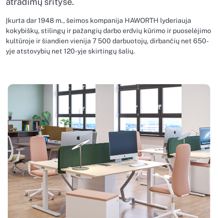
atradimų srityse.
Įkurta dar 1948 m., šeimos kompanija HAWORTH lyderiauja
kokybiškų, stilingų ir pažangių darbo erdvių kūrimo ir puoselėjimo
kultūroje ir šiandien vienija 7 500 darbuotojų, dirbančių net 650-
yje atstovybių net 120-yje skirtingų šalių.