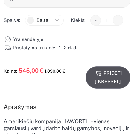
Spalva:
Balta
Kiekis:
-
+
Yra sandėlyje
Pristatymo trukmė:
1–2 d. d.
545,00
€
Kaina:
1.090,00
€
PRIDĖTI
Į KREPŠELĮ
Aprašymas
Amerikiečių kompanija HAWORTH – vienas
garsiausių vardų darbo baldų gamybos, inovacijų ir