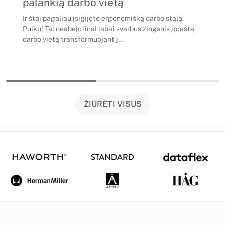
palankią darbo vietą
Ir štai pagaliau įsigijote ergonomišką darbo stalą.
Puiku! Tai neabejotinai labai svarbus žingsnis įprastą
darbo vietą transformuojant į...
ŽIŪRĖTI VISUS