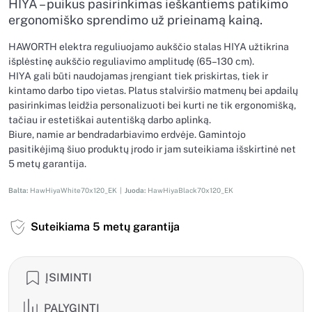
HIYA – puikus pasirinkimas ieškantiems patikimo
ergonomiško sprendimo už prieinamą kainą.
HAWORTH elektra reguliuojamo aukščio stalas HIYA užtikrina
išplėstinę aukščio reguliavimo amplitudę (65–130 cm).
HIYA gali būti naudojamas įrengiant tiek priskirtas, tiek ir
kintamo darbo tipo vietas. Platus stalviršio matmenų bei apdailų
pasirinkimas leidžia personalizuoti bei kurti ne tik ergonomišką,
tačiau ir estetiškai autentišką darbo aplinką.
Biure, namie ar bendradarbiavimo erdvėje. Gamintojo
pasitikėjimą šiuo produktų įrodo ir jam suteikiama išskirtinė net
5 metų garantija.
Balta:
HawHiyaWhite70x120_EK |
Juoda:
HawHiyaBlack70x120_EK
Suteikiama 5 metų garantija
ĮSIMINTI
PALYGINTI