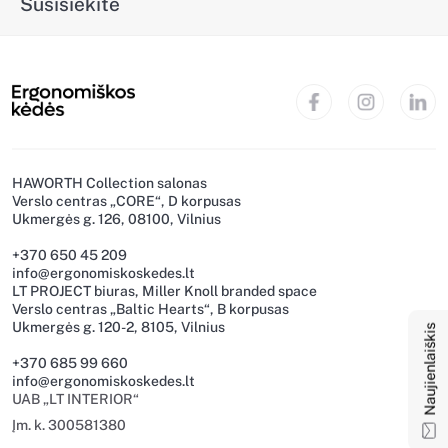
Susisiekite
HAWORTH Collection salonas
Verslo centras „CORE“, D korpusas
Ukmergės g. 126, 08100, Vilnius
+370 650 45 209
info@ergonomiskoskedes.lt
LT PROJECT biuras, Miller Knoll branded space
Naujienlaiškis
Verslo centras „Baltic Hearts“, B korpusas
Ukmergės g. 120-2, 8105, Vilnius
+370 685 99 660
info@ergonomiskoskedes.lt
UAB „LT INTERIOR“
Įm. k. 300581380