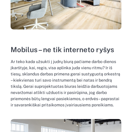
Mobilus – ne tik interneto ryšys
Ar teko kada užsukti į judrų biurą pačiame darbo dienos
įkarštyje, kai, regis, visa aplinka juda vienu ritmu? Ir iš
tiesų, sklandus darbas primena gerai sustyguotą orkestrą
– kiekvienas turi savo instrumentą bei natas ir bendrą
tikslą. Gerai suprojektuotas biuras leidžia darbuotojams
nevaržomai atlikti užduotis ir pasirūpina, jog darbo
priemonės būtų lengvai pasiekiamos, o erdvės – paprastai
ir savarankiškai pritaikomos įvairiausiems poreikiams.