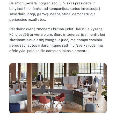
Be žmonių – nėra ir organizacijų. Viskas prasideda ir
baigiasi žmonėmis, tad kompanijos, kurios investuoja į
savo darbuotojų gerovę, neabejotinai demonstruoja
geriausius rezultatus.
Per darbo dieną žmonėms būtina judėti: keisti laikyseną,
kūno padėtį ar vietą biure. Biuro interjeras, įgalinantis bei
skatinantis nuolatinį žmogaus judėjimą, tampa esminiu
geros savijautos ir darbingumo šaltiniu. Sveiką judėjimą
efektyviai palaiko šie darbo aplinkos elementai: