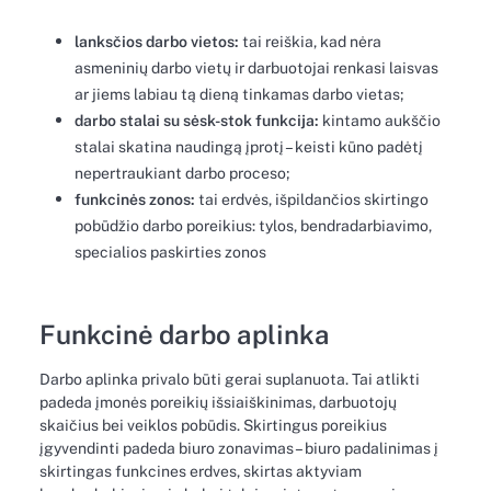
lanksčios darbo vietos:
tai reiškia, kad nėra
asmeninių darbo vietų ir darbuotojai renkasi laisvas
ar jiems labiau tą dieną tinkamas darbo vietas;
darbo stalai su sėsk-stok funkcija:
kintamo aukščio
stalai skatina naudingą įprotį – keisti kūno padėtį
nepertraukiant darbo proceso;
funkcinės zonos:
tai erdvės, išpildančios skirtingo
pobūdžio darbo poreikius: tylos, bendradarbiavimo,
specialios paskirties zonos
Funkcinė darbo aplinka
Darbo aplinka privalo būti gerai suplanuota. Tai atlikti
padeda įmonės poreikių išsiaiškinimas, darbuotojų
skaičius bei veiklos pobūdis. Skirtingus poreikius
įgyvendinti padeda biuro zonavimas – biuro padalinimas į
skirtingas funkcines erdves, skirtas aktyviam