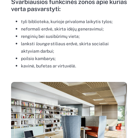
Svarbiausios funkcinės zonos apie kurias
verta pasvarstyti:
tyli biblioteka, kurioje privaloma laikytis tylos;
neformali erdvė, skirta idėjų generavimui;
renginių bei susibūrimų vieta;
lanksti
lounge
stiliaus erdvė, skirta socialiai
aktyviam darbui;
poilsio kambarys;
kavinė, bufetas ar virtuvėlė.