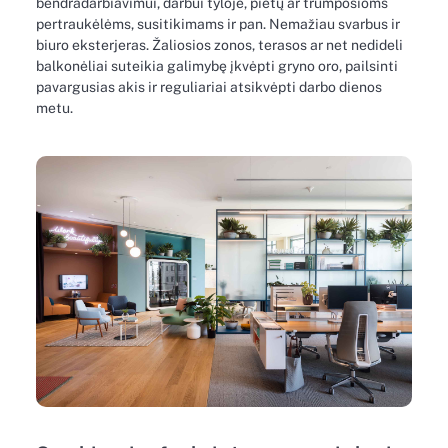
bendradarbiavimui, darbui tyloje, pietų ar trumposioms
pertraukėlėms, susitikimams ir pan. Nemažiau svarbus ir
biuro eksterjeras. Žaliosios zonos, terasos ar net nedideli
balkonėliai suteikia galimybę įkvėpti gryno oro, pailsinti
pavargusias akis ir reguliariai atsikvėpti darbo dienos
metu.