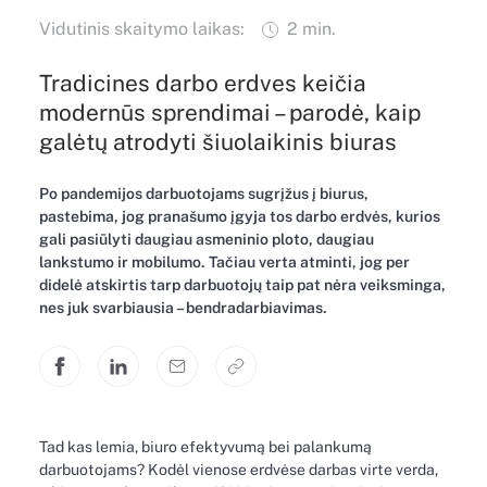
Vidutinis skaitymo laikas:
2 min.
Tradicines darbo erdves keičia
modernūs sprendimai – parodė, kaip
galėtų atrodyti šiuolaikinis biuras
Po pandemijos darbuotojams sugrįžus į biurus,
pastebima, jog pranašumo įgyja tos darbo erdvės, kurios
gali pasiūlyti daugiau asmeninio ploto, daugiau
lankstumo ir mobilumo. Tačiau verta atminti, jog per
didelė atskirtis tarp darbuotojų taip pat nėra veiksminga,
nes juk svarbiausia – bendradarbiavimas.
Tad kas lemia, biuro efektyvumą bei palankumą
darbuotojams? Kodėl vienose erdvėse darbas virte verda,