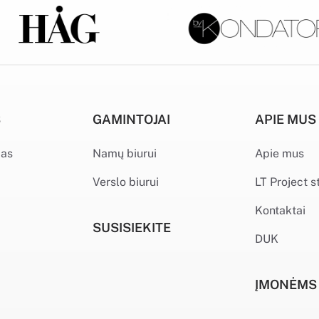
S
GAMINTOJAI
APIE MUS
mas
Namų biurui
Apie mus
Verslo biurui
LT Project s
Kontaktai
SUSISIEKITE
DUK
ĮMONĖMS