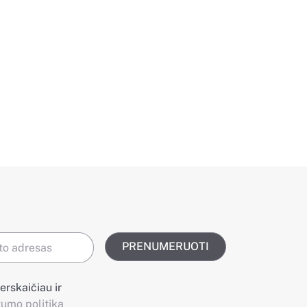
PRENUMERUOTI
erskaičiau ir
tumo politika