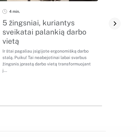
4 min.
3 min.
5 žingsniai, kuriantys
Dvigu
sveikatai palankią darbo
dvig
vietą
galia
Ir štai pagaliau įsigijote ergonomišką darbo
4 paprast
stalą. Puiku! Tai neabejotinai labai svarbus
darbo vie
žingsnis įprastą darbo vietą transformuojant
į...