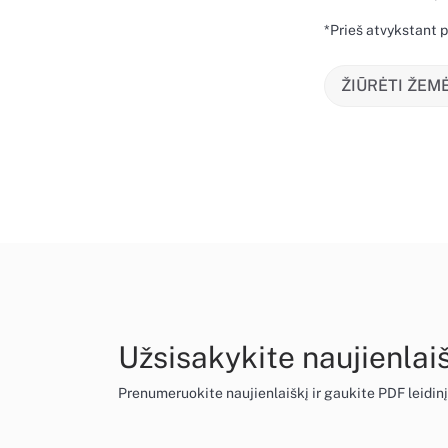
*Prieš atvykstant p
ŽIŪRĖTI ŽEM
Užsisakykite naujienlai
Prenumeruokite naujienlaiškį ir gaukite PDF leidin