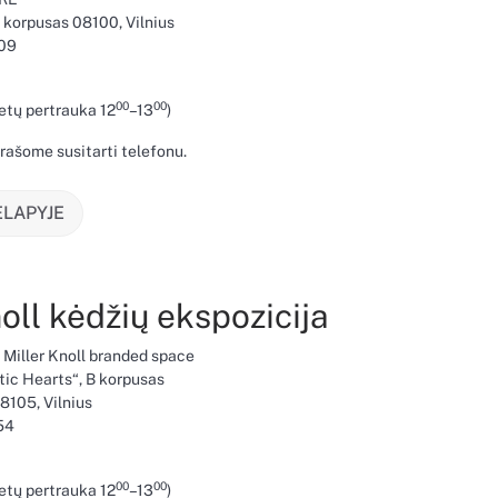
 korpusas 08100, Vilnius
209
00
00
etų pertrauka
12
–13
)
rašome susitarti telefonu.
ĖLAPYJE
oll kėdžių ekspozicija
 Miller Knoll branded space
tic Hearts“, B korpusas
8105, Vilnius
54
00
00
etų pertrauka
12
–13
)