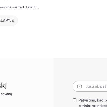
rašome susitarti telefonu.
ĖLAPYJE
škį
į dovanų
Patvirtinu, kad p
sutinku su
priva