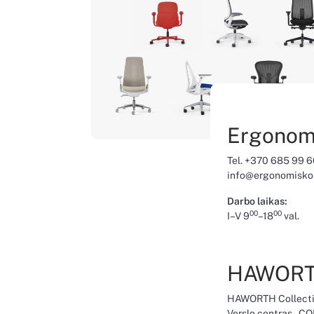
Ergonom
Tel. +370 685 99 
info@ergonomiskos
Darbo laikas:
00
00
I–V 9
–18
val.
HAWORTH
HAWORTH Collecti
Verslo centras „C