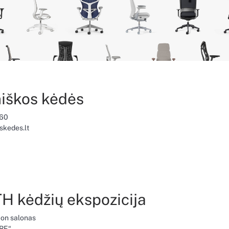
iškos kėdės
660
kedes.lt
 kėdžių ekspozicija
on salonas
ORE“