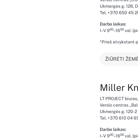
Ukmergės g. 126, D
Tel. +370 650 45 
Darbo laikas:
00
00
I–V 9
–16
val.
(
pi
*Prieš atvykstant p
ŽIŪRĖTI ŽEM
Miller Kn
LT PROJECT biuras,
Verslo centras „Bal
Ukmergės g. 120-2 
Tel. +370 610 04 6
Darbo laikas:
00
00
I–V 9
–16
val.
(
pi