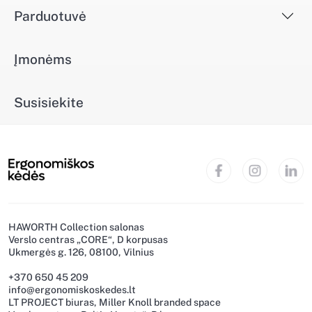
Parduotuvė
Įmonėms
Susisiekite
HAWORTH Collection salonas
Verslo centras „CORE“, D korpusas
Ukmergės g. 126, 08100, Vilnius
+370 650 45 209
info@ergonomiskoskedes.lt
LT PROJECT biuras, Miller Knoll branded space