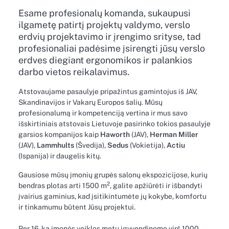
Esame profesionalų komanda, sukaupusi
ilgametę patirtį projektų valdymo, verslo
erdvių projektavimo ir įrengimo srityse, tad
profesionaliai padėsime įsirengti jūsų verslo
erdves diegiant ergonomikos ir palankios
darbo vietos reikalavimus.
Atstovaujame pasaulyje pripažintus gamintojus iš JAV,
Skandinavijos ir Vakarų Europos šalių. Mūsų
profesionalumą ir kompetenciją vertina ir mus savo
išskirtiniais atstovais Lietuvoje pasirinko tokios pasaulyje
garsios kompanijos kaip
Haworth
(JAV),
Herman Miller
(JAV),
Lammhults
(Švedija),
Sedus
(Vokietija),
Actiu
(Ispanija) ir daugelis kitų.
Gausiose mūsų įmonių grupės salonų ekspozicijose, kurių
2
bendras plotas arti 1500 m
, galite apžiūrėti ir išbandyti
įvairius gaminius, kad įsitikintumėte jų kokybe, komfortu
ir tinkamumu būtent Jūsų projektui.
Per 16-ka įmonės veiklos metų įgyvendinome virš 1000