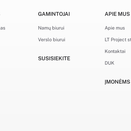
S
GAMINTOJAI
APIE MUS
mas
Namų biurui
Apie mus
Verslo biurui
LT Project s
Kontaktai
SUSISIEKITE
DUK
ĮMONĖMS