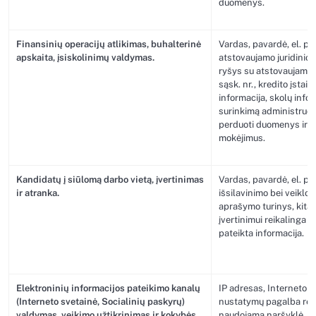
duomenys.
Finansinių operacijų atlikimas, buhalterinė
Vardas, pavardė, el. paš
apskaita, įsiskolinimų valdymas.
atstovaujamo juridinio
ryšys su atstovaujamu j
sąsk. nr., kredito įstai
informacija, skolų info
surinkimą administruo
perduoti duomenys ir pa
mokėjimus.
Kandidatų į siūlomą darbo vietą, įvertinimas
Vardas, pavardė, el. paš
ir atranka.
išsilavinimo bei veikl
aprašymo turinys, kita 
įvertinimui reikalinga 
pateikta informacija.
Elektroninių informacijos pateikimo kanalų
IP adresas, Interneto s
(Interneto svetainė, Socialinių paskyrų)
nustatymų pagalba re
valdymas, veikimo užtikrinimas ir kokybės
naudojama naršyklė, pri