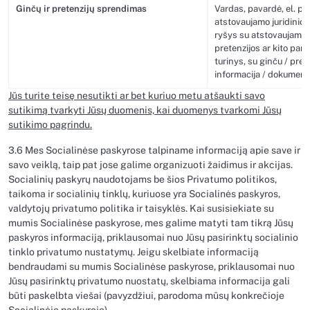
Ginčų ir pretenzijų sprendimas
Vardas, pavardė, el. paš
atstovaujamo juridinio
ryšys su atstovaujamu j
pretenzijos ar kito pa
turinys, su ginču / prete
informacija / dokumenta
Jūs turite teisę nesutikti ar bet kuriuo metu atšaukti savo
sutikimą tvarkyti Jūsų duomenis, kai duomenys tvarkomi Jūsų
sutikimo pagrindu.
3.6 Mes Socialinėse paskyrose talpiname informaciją apie save ir
savo veiklą, taip pat jose galime organizuoti žaidimus ir akcijas.
Socialinių paskyrų naudotojams be šios Privatumo politikos,
taikoma ir socialinių tinklų, kuriuose yra Socialinės paskyros,
valdytojų privatumo politika ir taisyklės. Kai susisiekiate su
mumis Socialinėse paskyrose, mes galime matyti tam tikrą Jūsų
paskyros informaciją, priklausomai nuo Jūsų pasirinktų socialinio
tinklo privatumo nustatymų. Jeigu skelbiate informaciją
bendraudami su mumis Socialinėse paskyrose, priklausomai nuo
Jūsų pasirinktų privatumo nuostatų, skelbiama informacija gali
būti paskelbta viešai (pavyzdžiui, parodoma mūsų konkrečioje