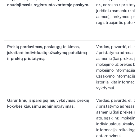
naudojimasis registruoto vartotojo paskyra.
nr., adresas / pristaty
juridiniu asmeniu (kai pr
asmuo), lankymosi pasky
registruojantis pateiki
Prekių pardavimas, paslaugų teikimas,
Vardas, pavardė, el. paš
įskaitant individualių užsakymų pateikimą
/ pristatymo adresas, ry
ir prekių pristatymą.
asmeniu (kai prekes įsig
mokėjimo už prekes būda
mokėjimo informacija, i
užsakymo informacija, p
istorija, kita informaci
vykdymui.
Garantinių įsipareigojimų vykdymas, prekių
Vardas, pavardė, el. paš
kokybės klausimų administravimas.
/ pristatymo adresas, ry
asmeniu (kai prekes įsig
ats. sąsk. nr., mokėjimo
individualaus užsakymo
informacija, reikalinga
aptarnavimui.