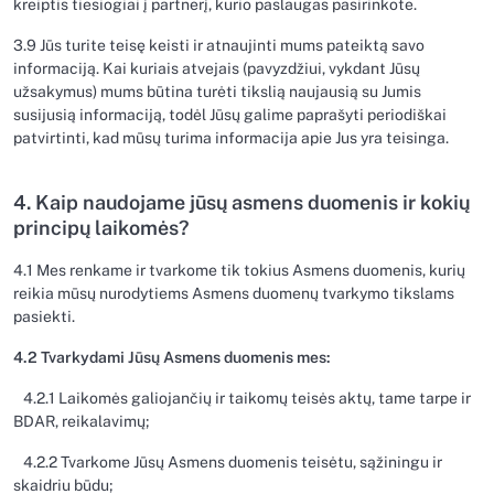
kreiptis tiesiogiai į partnerį, kurio paslaugas pasirinkote.
3.9 Jūs turite teisę keisti ir atnaujinti mums pateiktą savo
informaciją. Kai kuriais atvejais (pavyzdžiui, vykdant Jūsų
užsakymus) mums būtina turėti tikslią naujausią su Jumis
susijusią informaciją, todėl Jūsų galime paprašyti periodiškai
patvirtinti, kad mūsų turima informacija apie Jus yra teisinga.
4. Kaip naudojame jūsų asmens duomenis ir kokių
principų laikomės?
4.1 Mes renkame ir tvarkome tik tokius Asmens duomenis, kurių
reikia mūsų nurodytiems Asmens duomenų tvarkymo tikslams
pasiekti.
4.2 Tvarkydami Jūsų Asmens duomenis mes:
4.2.1 Laikomės galiojančių ir taikomų teisės aktų, tame tarpe ir
BDAR, reikalavimų;
4.2.2 Tvarkome Jūsų Asmens duomenis teisėtu, sąžiningu ir
skaidriu būdu;