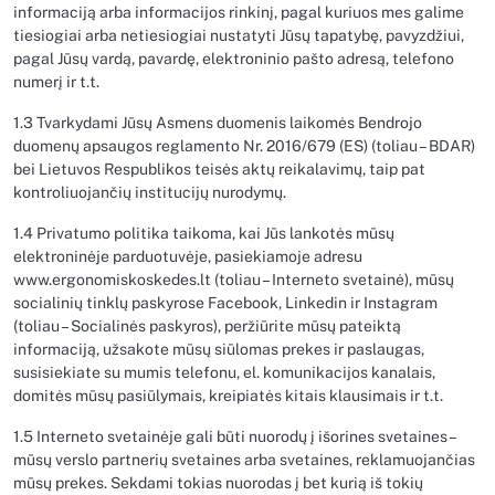
informaciją arba informacijos rinkinį, pagal kuriuos mes galime
tiesiogiai arba netiesiogiai nustatyti Jūsų tapatybę, pavyzdžiui,
pagal Jūsų vardą, pavardę, elektroninio pašto adresą, telefono
numerį ir t.t.
1.3 Tvarkydami Jūsų Asmens duomenis laikomės Bendrojo
duomenų apsaugos reglamento Nr. 2016/679 (ES) (toliau – BDAR)
bei Lietuvos Respublikos teisės aktų reikalavimų, taip pat
kontroliuojančių institucijų nurodymų.
1.4 Privatumo politika taikoma, kai Jūs lankotės mūsų
elektroninėje parduotuvėje, pasiekiamoje adresu
www.ergonomiskoskedes.lt (toliau – Interneto svetainė), mūsų
socialinių tinklų paskyrose Facebook, Linkedin ir Instagram
(toliau – Socialinės paskyros), peržiūrite mūsų pateiktą
informaciją, užsakote mūsų siūlomas prekes ir paslaugas,
susisiekiate su mumis telefonu, el. komunikacijos kanalais,
domitės mūsų pasiūlymais, kreipiatės kitais klausimais ir t.t.
1.5 Interneto svetainėje gali būti nuorodų į išorines svetaines –
mūsų verslo partnerių svetaines arba svetaines, reklamuojančias
mūsų prekes. Sekdami tokias nuorodas į bet kurią iš tokių