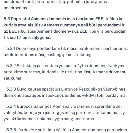
bendradarbiautų kita forma, taip pat mūsų įsteigtoms
bendrovėms.
5.3 Paprastai Asmens duomenis mes tvarkome EEE, tačiau kai
kuriais atvejais Jūsų Asmens duomenys gali būti perduodami ir
už EEE ribų. Jūsų Asmens duomenys už EEE ribų yra perduodami
tik esat šioms sąlygoms:
5.3.1 Duomenys perduodami tik mūsų patikimiems partneriams,
užtikrinantiems mūsų paslaugų Jums teikimą;
5.3.2 Su tokiais partneriais yra pasirašytos duomenų tvarkymo
ar teikimo sutartys, kuriomis jie užtikrina Jūsų Asmens duomenų
saugumą;
5.3.3 Buvo gautas specialus Lietuvos Respublikos Valstybinės
duomenų apsaugos inspekcijos leidimas vykdyti tokį perdavimą;
5.3.4 Europos Sąjungos Komisija yra priėmusi sprendimą dėl
valstybės, kurioje yra įsisteigęs mūsų partneris, tinkamumo, t. y.
yra užtikrinamas tinkamo lygio saugumas; arba
5.3.5 Jūs davėte sutikimą dėl Jūsų Asmens duomenų perdavimo