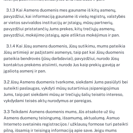
3.1.3 Kai Asmens duomenis mes gauname iš kitų asmenų,
pavyzdžiui, kai informaciją gauname iš viešų registrų, valstybės
ar vietos savivaldos institucijų ar įstaigų, mūsų partnerių,
pavyzdžiui pristatančių Jums prekes, kitų trečiųjų asmenų,
pavyzdžiui, mokėjimo įstaigų, apie atliktus mokėjimus ir pan.
3.1.4 Kai Jūsų asmens duomenis, Jūsų sutikimu, mums pateikia
Jūsų artimieji ar pažįstami asmenys, taip pat kai Jūsų duomenis
pateikia bendrovės (jūsų darbdaviai), pavyzdžiui, nurodo Jūsų
kontaktus prekėms atsiimti, nurodo Jus kaip prekių gavėją ar
įgaliotą asmenį ir pan.
3.2 Jūsų Asmens duomenis tvarkome, siekdami Jums pasiūlyti bei
suteikti paslaugas, vykdyti mūsų sutartinius įsipareigojimus
Jums, taip pat siekdami mūsų ar trečiųjų šalių teisėto intereso,
vykdydami teisės aktų nurodymus ar pareigas.
3.3 Teikdami Asmens duomenis mums, Jūs atsakote už šių
Asmens duomenų teisingumą, išsamumą, aktualumą. Asmuo
Interneto svetainės registracijos / užklausų formose turi pateikti
pilną, išsamią ir teisingą informaciją apie save. Jeigu mums