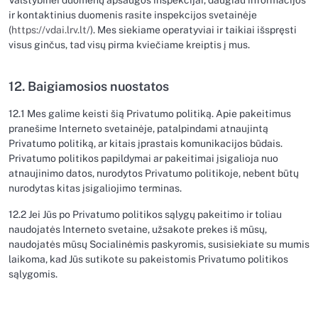
Valstybinei duomenų apsaugos inspekcijai, daugiau informacijos
ir kontaktinius duomenis rasite inspekcijos svetainėje
(
https://vdai.lrv.lt/
). Mes siekiame operatyviai ir taikiai išspręsti
visus ginčus, tad visų pirma kviečiame kreiptis į mus.
12. Baigiamosios nuostatos
12.1 Mes galime keisti šią Privatumo politiką. Apie pakeitimus
pranešime Interneto svetainėje, patalpindami atnaujintą
Privatumo politiką, ar kitais įprastais komunikacijos būdais.
Privatumo politikos papildymai ar pakeitimai įsigalioja nuo
atnaujinimo datos, nurodytos Privatumo politikoje, nebent būtų
nurodytas kitas įsigaliojimo terminas.
12.2 Jei Jūs po Privatumo politikos sąlygų pakeitimo ir toliau
naudojatės Interneto svetaine, užsakote prekes iš mūsų,
naudojatės mūsų Socialinėmis paskyromis, susisiekiate su mumis
laikoma, kad Jūs sutikote su pakeistomis Privatumo politikos
sąlygomis.