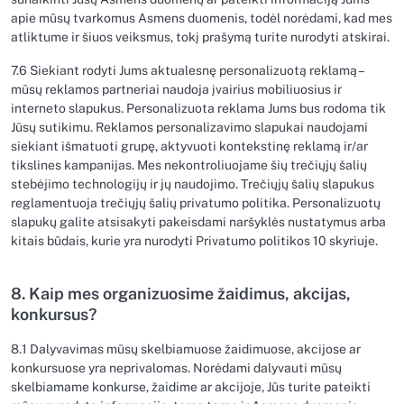
apie mūsų tvarkomus Asmens duomenis, todėl norėdami, kad mes
atliktume ir šiuos veiksmus, tokį prašymą turite nurodyti atskirai.
7.6 Siekiant rodyti Jums aktualesnę personalizuotą reklamą –
mūsų reklamos partneriai naudoja įvairius mobiliuosius ir
interneto slapukus. Personalizuota reklama Jums bus rodoma tik
Jūsų sutikimu. Reklamos personalizavimo slapukai naudojami
siekiant išmatuoti grupę, aktyvuoti kontekstinę reklamą ir/ar
tikslines kampanijas. Mes nekontroliuojame šių trečiųjų šalių
stebėjimo technologijų ir jų naudojimo. Trečiųjų šalių slapukus
reglamentuoja trečiųjų šalių privatumo politika. Personalizuotų
slapukų galite atsisakyti pakeisdami naršyklės nustatymus arba
kitais būdais, kurie yra nurodyti Privatumo politikos 10 skyriuje.
8. Kaip mes organizuosime žaidimus, akcijas,
konkursus?
8.1 Dalyvavimas mūsų skelbiamuose žaidimuose, akcijose ar
konkursuose yra neprivalomas. Norėdami dalyvauti mūsų
skelbiamame konkurse, žaidime ar akcijoje, Jūs turite pateikti