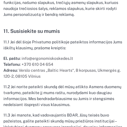
funkcijas, našumo slapukus, trečiųjų asmenų slapukus, kuriuos
naudoja trečiosios šalys, reklamos slapukus, kurie skirti rodyti
Jums personalizuotą ir bendrą reklamą.
11. Susisiekite su mumis
11.1 Jei dėl šioje Privatumo politikoje pateiktos informacijos Jums
iškiltų klausimų, prašome kreiptis:
El. paštu:
info@ergonomiskoskedes.lt
Telefonu:
+370 610 04 654
Adresu:
Verslo centras „Baltic Hearts“, B korpusas, Ukmergės g.
120-2, 08105 Vilnius
11.2 Jei norite pateikti skundą dėl mūsų atlikto Asmens duomenų
tvarkymo, pateikite jį mums raštu, nurodydami kuo daugiau
informacijos. Mes bendradarbiausime su Jumis ir stengsimės
nedelsiant išspręsti visus klausimus.
11.3 Jei manote, kad vadovaujantis BDAR, Jūsų teisės buvo
pažeistos, galite pateikti skundą mūsų priežiūros institucijai –