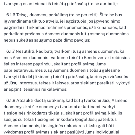
tvarkymą esant vienai iš teisėtų priežasčių (teisė apriboti);
6.1.6 Teisę į duomenų perkėlimą (teisė perkelti). Ši teisė bus
įgyvendinama tik tuo atveju, jei egzistuoja jos įgyvendinimo
pagrindai ir tinkamos techninės priemonės, užtikrinančios, kad
perkeliant prašomus Asmens duomenis kitų asmenų duomenims
nebus sukeltas saugumo pažeidimo pavojus;
6.1.7 Nesutikti, kad būtų tvarkomi Jūsų asmens duomenys, kai
mes Asmens duomenis tvarkome teisėto Bendrovės ar trečiosios
šalies intereso pagrindu, įskaitant profiliavimą. Jums
paprieštaravus, mes Jūsų Asmens duomenis toliau galėsime
tvarkyti tik dėl įtikinamų teisėtų priežasčių, kurios yra viršesnės
už Jūsų interesus, teises ir laisves, arba siekiant pareikšti, vykdyti
ar apginti teisinius reikalavimus;
6.1.8 Atšaukti duotą sutikimą, kad būtų tvarkomi Jūsų Asmens
duomenys, kai šie duomenys tvarkomi ar ketinami tvarkyti
tiesioginės rinkodaros tikslais, įskaitant profiliavimą, kiek jis
susijęs su tokia tiesiogine rinkodara (pagal Jūsų pateiktus
Asmens duomenis, tiesioginės rinkodaros tikslu gali būti
vykdomas profiliavimas siekiant pasiūlyti Jums individualiai