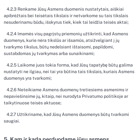
4.2.3 Renkame Jūsų Asmens duomenis nustatytais, aiškiai
apibrėžtais bei teisėtais tikslais ir netvarkome su tais tikslais
nesuderinamu būdu, išskyrus tiek, kiek tai leidžia teisės aktai;
4.2.4 Imamės visų pagrįstų priemonių užtikrinti, kad Asmens
duomenys, kurie nėra tikslūs ar išsamūs, atsižvelgiant į jų
tvarkymo tikslus, būtų nedelsiant ištaisomi, papildomi,
sustabdomas jų tvarkymas arba sunaikinami;
4.2.5 Laikome juos tokia forma, kad Jūsų tapatybę būtų galima
nustatyti ne ilgiau, nei tai yra būtina tais tikslais, kuriais Asmens
duomenys yra tvarkomi;
4.2.6 Neteikiame Asmens duomenų tretiesiems asmenims ir
nepaviešinsime jų, kitaip, nei nurodyta Privatumo politikoje ar
taikytinuose teisės aktuose;
4.2.7 Užtikriname, kad Jūsų Asmens duomenys būtų tvarkomi
saugiai.
5. Kam ir kada perduodame jūsų asmens