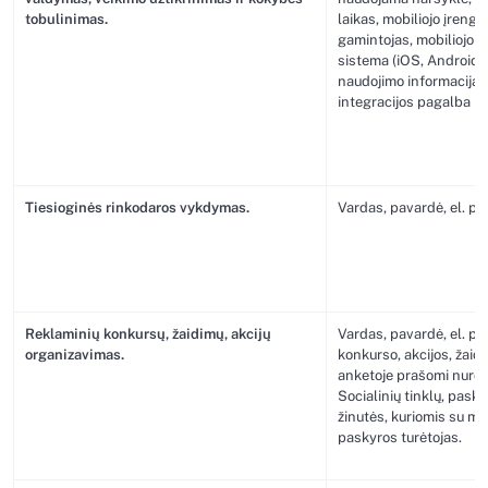
tobulinimas.
laikas, mobiliojo įrengi
gamintojas, mobiliojo į
sistema (iOS, Android),
naudojimo informacija; 
integracijos pagalba 
Tiesioginės rinkodaros vykdymas.
Vardas, pavardė, el. paš
Reklaminių konkursų, žaidimų, akcijų
Vardas, pavardė, el. paš
organizavimas.
konkurso, akcijos, žaid
anketoje prašomi nuro
Socialinių tinklų, pasky
žinutės, kuriomis su m
paskyros turėtojas.