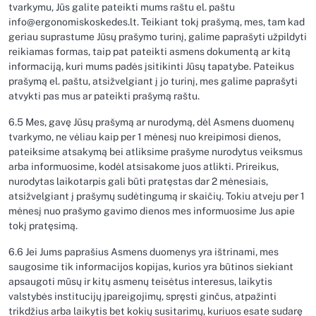
tvarkymu, Jūs galite pateikti mums raštu el. paštu
info@ergonomiskoskedes.lt. Teikiant tokį prašymą, mes, tam kad
geriau suprastume Jūsų prašymo turinį, galime paprašyti užpildyti
reikiamas formas, taip pat pateikti asmens dokumentą ar kitą
informaciją, kuri mums padės įsitikinti Jūsų tapatybe. Pateikus
prašymą el. paštu, atsižvelgiant į jo turinį, mes galime paprašyti
atvykti pas mus ar pateikti prašymą raštu.
6.5 Mes, gavę Jūsų prašymą ar nurodymą, dėl Asmens duomenų
tvarkymo, ne vėliau kaip per 1 mėnesį nuo kreipimosi dienos,
pateiksime atsakymą bei atliksime prašyme nurodytus veiksmus
arba informuosime, kodėl atsisakome juos atlikti. Prireikus,
nurodytas laikotarpis gali būti pratęstas dar 2 mėnesiais,
atsižvelgiant į prašymų sudėtingumą ir skaičių. Tokiu atveju per 1
mėnesį nuo prašymo gavimo dienos mes informuosime Jus apie
tokį pratęsimą.
6.6 Jei Jums paprašius Asmens duomenys yra ištrinami, mes
saugosime tik informacijos kopijas, kurios yra būtinos siekiant
apsaugoti mūsų ir kitų asmenų teisėtus interesus, laikytis
valstybės institucijų įpareigojimų, spręsti ginčus, atpažinti
trikdžius arba laikytis bet kokių susitarimų, kuriuos esate sudarę