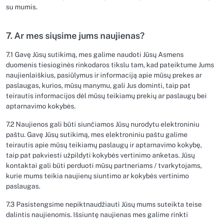
su mumis.
7. Ar mes siųsime jums naujienas?
7.1 Gavę Jūsų sutikimą, mes galime naudoti Jūsų Asmens
duomenis tiesioginės rinkodaros tikslu tam, kad pateiktume Jums
naujienlaiškius, pasiūlymus ir informaciją apie mūsų prekes ar
paslaugas, kurios, mūsų manymu, gali Jus dominti, taip pat
teirautis informacijos dėl mūsų teikiamų prekių ar paslaugų bei
aptarnavimo kokybės.
7.2 Naujienos gali būti siunčiamos Jūsų nurodytu elektroniniu
paštu. Gavę Jūsų sutikimą, mes elektroniniu paštu galime
teirautis apie mūsų teikiamų paslaugų ir aptarnavimo kokybę,
taip pat pakviesti užpildyti kokybės vertinimo anketas. Jūsų
kontaktai gali būti perduoti mūsų partneriams / tvarkytojams,
kurie mums teikia naujienų siuntimo ar kokybės vertinimo
paslaugas.
7.3 Pasistengsime nepiktnaudžiauti Jūsų mums suteikta teise
dalintis naujienomis. Išsiuntę naujienas mes galime rinkti