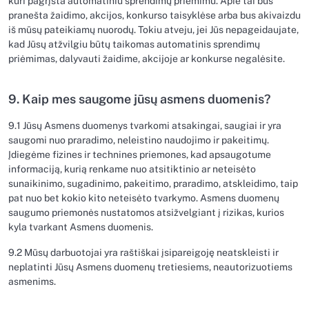
kuri pagrįsta automatiniu sprendimų priėmimu. Apie tai bus
pranešta žaidimo, akcijos, konkurso taisyklėse arba bus akivaizdu
iš mūsų pateikiamų nuorodų. Tokiu atveju, jei Jūs nepageidaujate,
kad Jūsų atžvilgiu būtų taikomas automatinis sprendimų
priėmimas, dalyvauti žaidime, akcijoje ar konkurse negalėsite.
9. Kaip mes saugome jūsų asmens duomenis?
9.1 Jūsų Asmens duomenys tvarkomi atsakingai, saugiai ir yra
saugomi nuo praradimo, neleistino naudojimo ir pakeitimų.
Įdiegėme fizines ir technines priemones, kad apsaugotume
informaciją, kurią renkame nuo atsitiktinio ar neteisėto
sunaikinimo, sugadinimo, pakeitimo, praradimo, atskleidimo, taip
pat nuo bet kokio kito neteisėto tvarkymo. Asmens duomenų
saugumo priemonės nustatomos atsižvelgiant į rizikas, kurios
kyla tvarkant Asmens duomenis.
9.2 Mūsų darbuotojai yra raštiškai įsipareigoję neatskleisti ir
neplatinti Jūsų Asmens duomenų tretiesiems, neautorizuotiems
asmenims.