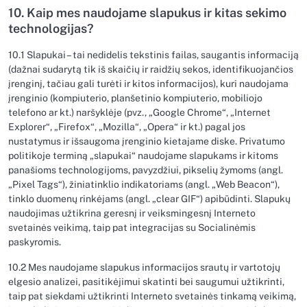
10. Kaip mes naudojame slapukus ir kitas sekimo
technologijas?
10.1 Slapukai – tai nedidelis tekstinis failas, saugantis informaciją
(dažnai sudarytą tik iš skaičių ir raidžių sekos, identifikuojančios
įrenginį, tačiau gali turėti ir kitos informacijos), kuri naudojama
įrenginio (kompiuterio, planšetinio kompiuterio, mobiliojo
telefono ar kt.) naršyklėje (pvz., „Google Chrome“, „Internet
Explorer“, „Firefox“, „Mozilla“, „Opera“ ir kt.) pagal jos
nustatymus ir išsaugoma įrenginio kietajame diske. Privatumo
politikoje terminą „slapukai“ naudojame slapukams ir kitoms
panašioms technologijoms, pavyzdžiui, pikselių žymoms (angl.
„Pixel Tags“), žiniatinklio indikatoriams (angl. „Web Beacon“),
tinklo duomenų rinkėjams (angl. „clear GIF“) apibūdinti. Slapukų
naudojimas užtikrina geresnį ir veiksmingesnį Interneto
svetainės veikimą, taip pat integracijas su Socialinėmis
paskyromis.
10.2 Mes naudojame slapukus informacijos srautų ir vartotojų
elgesio analizei, pasitikėjimui skatinti bei saugumui užtikrinti,
taip pat siekdami užtikrinti Interneto svetainės tinkamą veikimą,