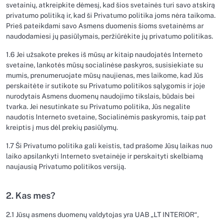
svetainių, atkreipkite dėmesį, kad šios svetainės turi savo atskirą
privatumo politiką ir, kad ši Privatumo politika joms nėra taikoma.
Prieš pateikdami savo Asmens duomenis šioms svetainėms ar
naudodamiesi jų pasiūlymais, peržiūrėkite jų privatumo politikas.
1.6 Jei užsakote prekes iš mūsų ar kitaip naudojatės Interneto
svetaine, lankotės mūsų socialinėse paskyros, susisiekiate su
mumis, prenumeruojate mūsų naujienas, mes laikome, kad Jūs
perskaitėte ir sutikote su Privatumo politikos sąlygomis ir joje
nurodytais Asmens duomenų naudojimo tikslais, būdais bei
tvarka. Jei nesutinkate su Privatumo politika, Jūs negalite
naudotis Interneto svetaine, Socialinėmis paskyromis, taip pat
kreiptis į mus dėl prekių pasiūlymų.
1.7 Ši Privatumo politika gali keistis, tad prašome Jūsų laikas nuo
laiko apsilankyti Interneto svetainėje ir perskaityti skelbiamą
naujausią Privatumo politikos versiją.
2. Kas mes?
2.1 Jūsų asmens duomenų valdytojas yra UAB „LT INTERIOR“,