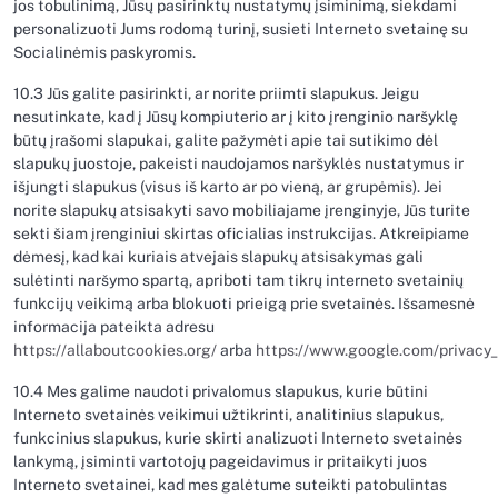
jos tobulinimą, Jūsų pasirinktų nustatymų įsiminimą, siekdami
personalizuoti Jums rodomą turinį, susieti Interneto svetainę su
Socialinėmis paskyromis.
10.3 Jūs galite pasirinkti, ar norite priimti slapukus. Jeigu
nesutinkate, kad į Jūsų kompiuterio ar į kito įrenginio naršyklę
būtų įrašomi slapukai, galite pažymėti apie tai sutikimo dėl
slapukų juostoje, pakeisti naudojamos naršyklės nustatymus ir
išjungti slapukus (visus iš karto ar po vieną, ar grupėmis). Jei
norite slapukų atsisakyti savo mobiliajame įrenginyje, Jūs turite
sekti šiam įrenginiui skirtas oficialias instrukcijas. Atkreipiame
dėmesį, kad kai kuriais atvejais slapukų atsisakymas gali
sulėtinti naršymo spartą, apriboti tam tikrų interneto svetainių
funkcijų veikimą arba blokuoti prieigą prie svetainės. Išsamesnė
informacija pateikta adresu
https://allaboutcookies.org/
arba
https://www.google.com/privacy_
10.4 Mes galime naudoti privalomus slapukus, kurie būtini
Interneto svetainės veikimui užtikrinti, analitinius slapukus,
funkcinius slapukus, kurie skirti analizuoti Interneto svetainės
lankymą, įsiminti vartotojų pageidavimus ir pritaikyti juos
Interneto svetainei, kad mes galėtume suteikti patobulintas