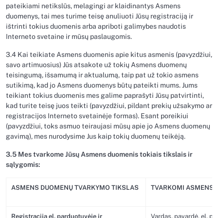
pateikiami netikslūs, melagingi ar klaidinantys Asmens
duomenys, tai mes turime teisę anuliuoti Jūsų registraciją ir
ištrinti tokius duomenis arba apriboti galimybes naudotis
Interneto svetaine ir mūsų paslaugomis.
3.4 Kai teikiate Asmens duomenis apie kitus asmenis (pavyzdžiui,
savo artimuosius) Jūs atsakote už tokių Asmens duomenų
teisingumą, išsamumą ir aktualumą, taip pat už tokio asmens
sutikimą, kad jo Asmens duomenys būtų pateikti mums. Jums
teikiant tokius duomenis mes galime paprašyti Jūsų patvirtinti,
kad turite teisę juos teikti (pavyzdžiui, pildant prekių užsakymo ar
registracijos Interneto svetainėje formas). Esant poreikiui
(pavyzdžiui, toks asmuo teiraujasi mūsų apie jo Asmens duomenų
gavimą), mes nurodysime Jus kaip tokių duomenų teikėją.
3.5 Mes tvarkome Jūsų Asmens duomenis tokiais tikslais ir
sąlygomis:
ASMENS DUOMENŲ TVARKYMO TIKSLAS
TVARKOMI ASMENS 
Registracija el. parduotuvėje ir
Vardas, pavardė, el. paš