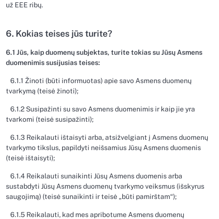
už EEE ribų.
6. Kokias teises jūs turite?
6.1 Jūs, kaip duomenų subjektas, turite tokias su Jūsų Asmens
duomenimis susijusias teises:
6.1.1 Žinoti (būti informuotas) apie savo Asmens duomenų
tvarkymą (teisė žinoti);
6.1.2 Susipažinti su savo Asmens duomenimis ir kaip jie yra
tvarkomi (teisė susipažinti);
6.1.3 Reikalauti ištaisyti arba, atsižvelgiant į Asmens duomenų
tvarkymo tikslus, papildyti neišsamius Jūsų Asmens duomenis
(teisė ištaisyti);
6.1.4 Reikalauti sunaikinti Jūsų Asmens duomenis arba
sustabdyti Jūsų Asmens duomenų tvarkymo veiksmus (išskyrus
saugojimą) (teisė sunaikinti ir teisė „būti pamirštam“);
6.1.5 Reikalauti, kad mes apribotume Asmens duomenų