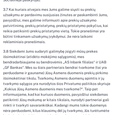
Socialinėje paskyroje).
3.7 Kai kuriais atvejais mes Jums galime siųsti su prekių
užsakymu ar pardavimu susijusias žinutes ar paskambinti Jums,
pavyzdžiui, mes galime informuoti apie prekių užsakymo
patvirtinimą, prekių pristatymą, prekių pristatymo pokyčius, kai
reikia patiksinti prekių pristatymo vietą. Tokie pranešimai yra
būtini tinkamam užsakymų įvykdymui. Jie nėra laikomi
reklaminiais pranešimais.
3.8 Siekdami Jums sudaryti galimybę įsigyti mūsų prekes
išsimokėtinai (atidėto mokėjimo sąlygomis), mes
bendradarbiaujame su bendrovėmis „AS Inbank filialas“ ir UAB
„GF Bankas“. Mes su šiais partneriais bendrai tvarkome (tai yra
perduodame ir gauname) Jūsų Asmens duomenis prekių pirkimo
išsimokėtinai tikslu. Tvarkomų Asmens duomenų apimtis ir jų
tvarkymo sąlygos yra nurodytos šios Privatumo politikos skyriuje
„Kokius Jūsų Asmens duomenis mes tvarkome?“. Taip pat
informuojame, kad kai kuriuos duomenis, pavyzdžiui siekdamas
patikrinti Jūsų mokumą ar kitais tikslais, nurodyti partneriai gali
rinkti ir tvarkyti savarankiškai. Kadangi mums tokie duomenys
nėra perduodami, kilus klausimų dėl jų tvarkymo, Jūs turėtumėte