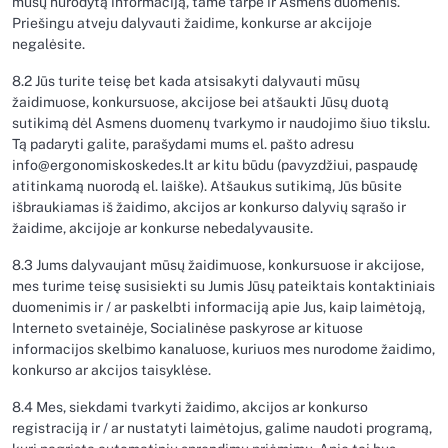
mūsų nurodytą informaciją, tame tarpe ir Asmens duomenis.
Priešingu atveju dalyvauti žaidime, konkurse ar akcijoje
negalėsite.
8.2 Jūs turite teisę bet kada atsisakyti dalyvauti mūsų
žaidimuose, konkursuose, akcijose bei atšaukti Jūsų duotą
sutikimą dėl Asmens duomenų tvarkymo ir naudojimo šiuo tikslu.
Tą padaryti galite, parašydami mums el. pašto adresu
info@ergonomiskoskedes.lt ar kitu būdu (pavyzdžiui, paspaudę
atitinkamą nuorodą el. laiške). Atšaukus sutikimą, Jūs būsite
išbraukiamas iš žaidimo, akcijos ar konkurso dalyvių sąrašo ir
žaidime, akcijoje ar konkurse nebedalyvausite.
8.3 Jums dalyvaujant mūsų žaidimuose, konkursuose ir akcijose,
mes turime teisę susisiekti su Jumis Jūsų pateiktais kontaktiniais
duomenimis ir / ar paskelbti informaciją apie Jus, kaip laimėtoją,
Interneto svetainėje, Socialinėse paskyrose ar kituose
informacijos skelbimo kanaluose, kuriuos mes nurodome žaidimo,
konkurso ar akcijos taisyklėse.
8.4 Mes, siekdami tvarkyti žaidimo, akcijos ar konkurso
registraciją ir / ar nustatyti laimėtojus, galime naudoti programą,