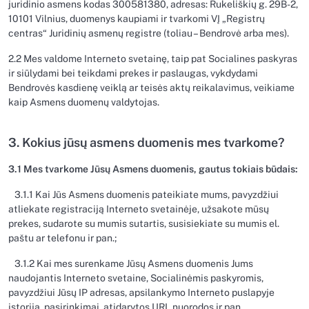
juridinio asmens kodas 300581380, adresas: Rukeliškių g. 29B-2,
10101 Vilnius, duomenys kaupiami ir tvarkomi VĮ „Registrų
centras“ Juridinių asmenų registre (toliau – Bendrovė arba mes).
2.2 Mes valdome Interneto svetainę, taip pat Socialines paskyras
ir siūlydami bei teikdami prekes ir paslaugas, vykdydami
Bendrovės kasdienę veiklą ar teisės aktų reikalavimus, veikiame
kaip Asmens duomenų valdytojas.
3. Kokius jūsų asmens duomenis mes tvarkome?
3.1 Mes tvarkome Jūsų Asmens duomenis, gautus tokiais būdais:
3.1.1 Kai Jūs Asmens duomenis pateikiate mums, pavyzdžiui
atliekate registraciją Interneto svetainėje, užsakote mūsų
prekes, sudarote su mumis sutartis, susisiekiate su mumis el.
paštu ar telefonu ir pan.;
3.1.2 Kai mes surenkame Jūsų Asmens duomenis Jums
naudojantis Interneto svetaine, Socialinėmis paskyromis,
pavyzdžiui Jūsų IP adresas, apsilankymo Interneto puslapyje
istorija, pasirinkimai, atidarytos URL nuorodos ir pan.