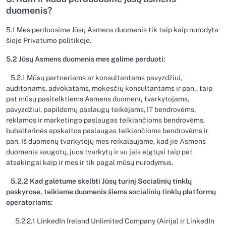
duomenis?
5.1 Mes perduosime Jūsų Asmens duomenis tik taip kaip nurodyta
šioje Privatumo politikoje.
5.2 Jūsų Asmens duomenis mes galime perduoti:
5.2.1 Mūsų partneriams ar konsultantams pavyzdžiui,
auditoriams, advokatams, mokesčių konsultantams ir pan., taip
pat mūsų pasitelktiems Asmens duomenų tvarkytojams,
pavyzdžiui, papildomų paslaugų teikėjams, IT bendrovėms,
reklamos ir marketingo paslaugas teikiančioms bendrovėms,
buhalterinės apskaitos paslaugas teikiančioms bendrovėms ir
pan. Iš duomenų tvarkytojų mes reikalaujame, kad jie Asmens
duomenis saugotų, juos tvarkytų ir su jais elgtųsi taip pat
atsakingai kaip ir mes ir tik pagal mūsų nurodymus.
5.2.2 Kad galėtume skelbti Jūsų turinį Socialinių tinklų
paskyrose, teikiame duomenis šiems socialinių tinklų platformų
operatoriams:
5.2.2.1 LinkedIn Ireland Unlimited Company (Airija) ir LinkedIn