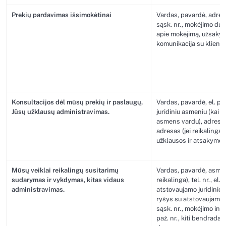
Prekių pardavimas išsimokėtinai
Vardas, pavardė, adresa
sąsk. nr., mokėjimo du
apie mokėjimą, užsakym
komunikacija su klientu
Konsultacijos dėl mūsų prekių ir paslaugų,
Vardas, pavardė, el. paš
Jūsų užklausų administravimas.
juridiniu asmeniu (kai kr
asmens vardu), adresas
adresas (jei reikalinga i
užklausos ir atsakymo į
Mūsų veiklai reikalingų susitarimų
Vardas, pavardė, asmen
sudarymas ir vykdymas, kitas vidaus
reikalinga), tel. nr., el.
administravimas.
atstovaujamo juridinio
ryšys su atstovaujamu j
sąsk. nr., mokėjimo info
paž. nr., kiti bendradar