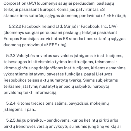
Corporation (JAV) (duomenys saugiai perduodami paslaugų
teikėjui pasirašant Europos Komisijas patvirtintas ES
standartines sutarčių sąlygas duomenų perdavimui už EEE ribų));
5.2.2.2 Facebook Ireland Ltd. (Airija) ir Facebook, Inc. (JAV)
(duomenys saugiai perduodami paslaugų teikėjui pasirašant
Europos Komisijas patvirtintas ES standartines sutarčių sąlygas
duomenų perdavimui už EEE ribų).
5.2.3 Valstybės ar vietos savivaldos įstaigoms ir institucijoms,
teisėsaugos ir ikiteisminio tyrimo institucijoms, teismams ir
kitoms ginčus nagrinėjančioms institucijoms, kitiems asmenims,
vykdantiems įstatymų pavestas funkcijas, pagal Lietuvos
Respublikos teisės aktų numatytą tvarką. Šiems subjektams
teikiame įstatymų nustatytą ar pačių subjektų nurodytą
privalomą teikti informaciją;
5.2.4 Kitoms trečiosioms šalims, pavyzdžiui, mokėjimų
įstaigoms ir pan.;
5.2.5 Jeigu prireiktų – bendrovėms, kurios ketintų pirkti arba
pirktų Bendrovės verslą ar vykdytų su mumis jungtinę veiklą ar