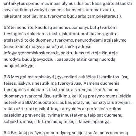
pritaikytus sprendimus ir pasiūlymus. Jūs bet kada galite atšaukti
savo sutikimą tvarkyti asmens duomenis automatizuotu,
įskaitant profiliavimą, tvarkymo būdu arba tam prieštarauti).
6.2 Jei nenorite, kad Jūsų asmens duomenys būtų tvarkomi
tiesioginės rinkodaros tikslu, įskaitant profiliavimą, galite
atsisakyti tokio duomenų tvarkymo, nenurodydami atsisakymo
(nesutikimo) motyvų, parašę el. laišką adresu
info@ergonomiskoskedes.lt, ar kitu Jums teiktoje žinutėje
nurodytu būdu (pavyzdžiui, paspaudę atitinkamą nuorodą
naujienlaiškyje).
6.3 Mes galime atsisakyti įgyvendinti aukščiau išvardintas Jūsų
teises, išskyrus nesutikimą tvarkyti Jūsų Asmens duomenis
tiesioginės rinkodaros tikslu ar kitais atvejais, kai Asmens
duomenys tvarkomi Jūsų sutikimu, kai Jūsų prašymo mums leidžia
netenkinti BDAR nuostatos, ar, kai, įstatymų numatytais atvejais,
reikia užtikrinti nusikaltimų, tarnybinės ar profesinės etikos
pažeidimų prevenciją, tyrimą ir nustatymą, taip pat duomenų
subjekto, mūsų ir kitų asmenų teisių ir laisvių apsaugą.
6.4 Bet kokį prašymą ar nurodymą, susijusį su Asmens duomenų