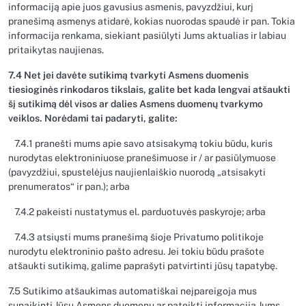
informaciją apie juos gavusius asmenis, pavyzdžiui, kurį
pranešimą asmenys atidarė, kokias nuorodas spaudė ir pan. Tokia
informacija renkama, siekiant pasiūlyti Jums aktualias ir labiau
pritaikytas naujienas.
7.4 Net jei davėte sutikimą tvarkyti Asmens duomenis
tiesioginės rinkodaros tikslais, galite bet kada lengvai atšaukti
šį sutikimą dėl visos ar dalies Asmens duomenų tvarkymo
veiklos. Norėdami tai padaryti, galite:
7.4.1 pranešti mums apie savo atsisakymą tokiu būdu, kuris
nurodytas elektroniniuose pranešimuose ir / ar pasiūlymuose
(pavyzdžiui, spustelėjus naujienlaiškio nuorodą „atsisakyti
prenumeratos“ ir pan.); arba
7.4.2 pakeisti nustatymus el. parduotuvės paskyroje; arba
7.4.3 atsiųsti mums pranešimą šioje Privatumo politikoje
nurodytu elektroninio pašto adresu. Jei tokiu būdu prašote
atšaukti sutikimą, galime paprašyti patvirtinti jūsų tapatybę.
7.5 Sutikimo atšaukimas automatiškai neįpareigoja mus
sunaikinti Jūsų Asmens duomenų ar pateikti informaciją Jums