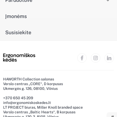
Parduotuvė
Įmonėms
Susisiekite
HAWORTH Collection salonas
Verslo centras „CORE“, D korpusas
Ukmergės g. 126, 08100, Vilnius
+370 650 45 209
info@ergonomiskoskedes.lt
LT PROJECT biuras, Miller Knoll branded space
Verslo centras „Baltic Hearts“, B korpusas
Ukmergės g. 120-2, 8105, Vilnius