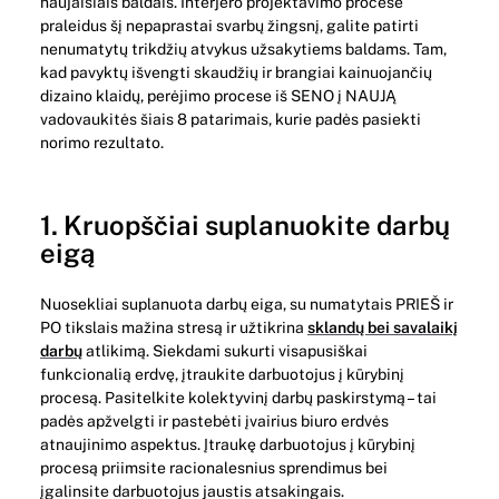
naujaisiais baldais. Interjero projektavimo procese
praleidus šį nepaprastai svarbų žingsnį, galite patirti
nenumatytų trikdžių atvykus užsakytiems baldams. Tam,
kad pavyktų išvengti skaudžių ir brangiai kainuojančių
dizaino klaidų, perėjimo procese iš SENO į NAUJĄ
vadovaukitės šiais 8 patarimais, kurie padės pasiekti
norimo rezultato.
1. Kruopščiai suplanuokite darbų
eigą
Nuosekliai suplanuota darbų eiga, su numatytais PRIEŠ ir
PO tikslais mažina stresą ir užtikrina
sklandų bei savalaikį
darbų
atlikimą. Siekdami sukurti visapusiškai
funkcionalią erdvę, įtraukite darbuotojus į kūrybinį
procesą. Pasitelkite kolektyvinį darbų paskirstymą – tai
padės apžvelgti ir pastebėti įvairius biuro erdvės
atnaujinimo aspektus. Įtraukę darbuotojus į kūrybinį
procesą priimsite racionalesnius sprendimus bei
įgalinsite darbuotojus jaustis atsakingais.