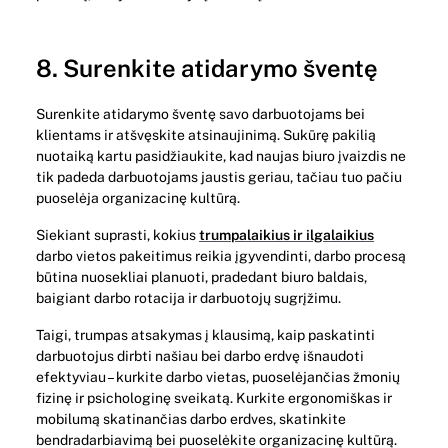
8. Surenkite atidarymo šventę
Surenkite atidarymo šventę savo darbuotojams bei
klientams ir atšvęskite atsinaujinimą. Sukūrę pakilią
nuotaiką kartu pasidžiaukite, kad naujas biuro įvaizdis ne
tik padeda darbuotojams jaustis geriau, tačiau tuo pačiu
puoselėja organizacinę kultūrą.
Siekiant suprasti, kokius
trumpalaikius ir ilgalaikius
darbo vietos pakeitimus reikia įgyvendinti, darbo procesą
būtina nuosekliai planuoti, pradedant biuro baldais,
baigiant darbo rotacija ir darbuotojų sugrįžimu.
Taigi, trumpas atsakymas į klausimą, kaip paskatinti
darbuotojus dirbti našiau bei darbo erdvę išnaudoti
efektyviau – kurkite darbo vietas, puoselėjančias žmonių
fizinę ir psichologinę sveikatą. Kurkite ergonomiškas ir
mobilumą skatinančias darbo erdves, skatinkite
bendradarbiavimą bei puoselėkite organizacinę kultūrą.