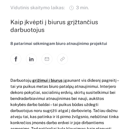
Vidutinis skaitymo laikas:
3 min.
Kaip įkvėpti į biurus grįžtančius
darbuotojus
8 patarimai sėkmingam biuro atnaujinimo projektui
Darbuotojų
grįžimui į biurus
įgaunant vis didesnį pagreitį –
tai yra puikus metas biuro patalpų atnaujinimui. Interjero
dekoro pokyčiai, socialinių erdvių, skirtų susitelkimui bei
bendradarbiavimui atnaujinimas bei nauji, aukštos
kokybės darbo baldai – tai puikus būdas uždegti
darbuotojus noru sugrįžti atgal į darbovietę. Tačiau dažnu
atveju tai, kas patinka ir iš pirmo žvilgsnio, nebūtinai tinka
konkrečios įmonės darbo erdvei ir joje dirbantiems
asmenims. Tad natūraliai kyla klausimas: kaip planuoti