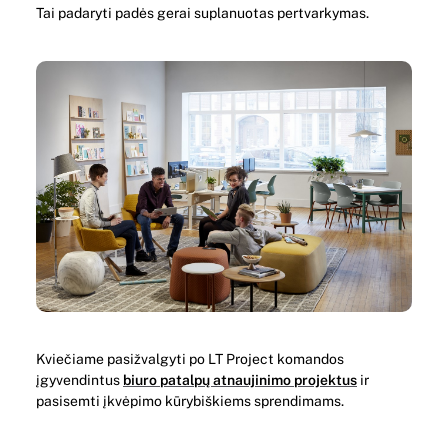
Tai padaryti padės gerai suplanuotas pertvarkymas.
Kviečiame pasižvalgyti po LT Project komandos
įgyvendintus
biuro patalpų atnaujinimo projektus
ir
pasisemti įkvėpimo kūrybiškiems sprendimams.