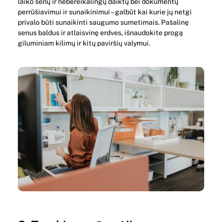
laiko senų ir nebereikalingų daiktų bei dokumentų
perrūšiavimui ir sunaikinimui – galbūt kai kurie jų netgi
privalo būti sunaikinti saugumo sumetimais. Pašalinę
senus baldus ir atlaisvinę erdves, išnaudokite progą
giluminiam kilimų ir kitų paviršių valymui.