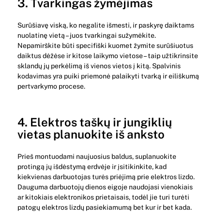
3. Tvarkingas žymėjimas
Surūšiavę viską, ko negalite išmesti, ir paskyrę daiktams
nuolatinę vietą – juos tvarkingai sužymėkite.
Nepamirškite būti specifiški kuomet žymite surūšiuotus
daiktus dėžėse ir kitose laikymo vietose – taip užtikrinsite
sklandų jų perkėlimą iš vienos vietos į kitą. Spalvinis
kodavimas yra puiki priemonė palaikyti tvarką ir eiliškumą
pertvarkymo procese.
4. Elektros taškų ir jungiklių
vietas planuokite iš anksto
Prieš montuodami naujuosius baldus, suplanuokite
protingą jų išdėstymą erdvėje ir įsitikinkite, kad
kiekvienas darbuotojas turės priėjimą prie elektros lizdo.
Dauguma darbuotojų dienos eigoje naudojasi vienokiais
ar kitokiais elektronikos prietaisais, todėl jie turi turėti
patogų elektros lizdų pasiekiamumą bet kur ir bet kada.