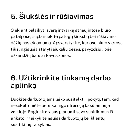
5. Šiukšlės ir rūšiavimas
Siekiant palaikyti švarą ir tvarką atnaujintose biuro
patalpose, suplanuokite patogų šiukšlių bei rūšiavimo
dėžių pasiekiamumą. Apsvarstykite, kuriose biuro vietose
tikslingiausia statyti šiukšlių dėžes, pavyzdžiui, prie
užkandžių baro ar kavos zonos.
6. Užtikrinkite tinkamą darbo
aplinką
Duokite darbuotojams laiko susitelkti į pokytį, tam, kad
nesukeltumėte bereikalingo streso jų kasdieninėje
veikloje. Raginkite visus planuoti savo susitikimus iš
anksto ir taikykite naujas darbuotojų bei klientų
susitikimų taisykles.