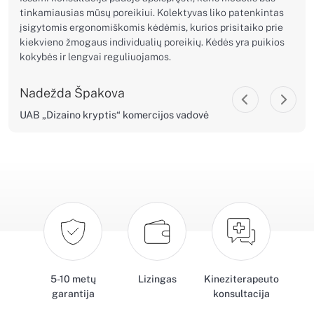
tinkamiausias mūsų poreikiui. Kolektyvas liko patenkintas
įsigytomis ergonomiškomis kėdėmis, kurios prisitaiko prie
kiekvieno žmogaus individualių poreikių. Kėdės yra puikios
kokybės ir lengvai reguliuojamos.
Nadežda Špakova
UAB „Dizaino kryptis“ komercijos vadovė
5-10 metų
Lizingas
Kineziterapeuto
garantija
konsultacija