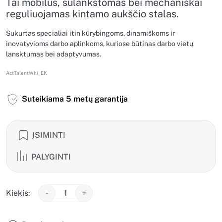
Tai mobilus, sulankstomas bei mechaniškai
reguliuojamas kintamo aukščio stalas.
Sukurtas specialiai itin kūrybingoms, dinamiškoms ir
inovatyvioms darbo aplinkoms, kuriose būtinas darbo vietų
lansktumas bei adaptyvumas.
ActTalentWhi_EK
Suteikiama 5 metų garantija
ĮSIMINTI
PALYGINTI
Kiekis:
-
+