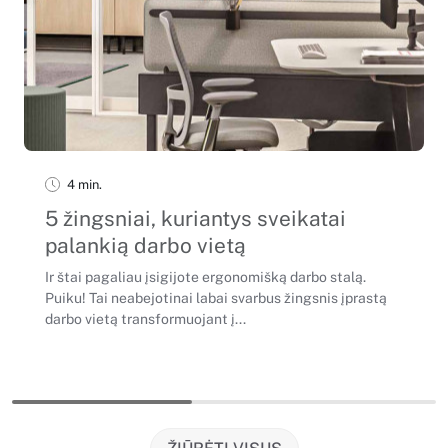
4 min.
5 žingsniai, kuriantys sveikatai
palankią darbo vietą
Ir štai pagaliau įsigijote ergonomišką darbo stalą.
Puiku! Tai neabejotinai labai svarbus žingsnis įprastą
darbo vietą transformuojant į...