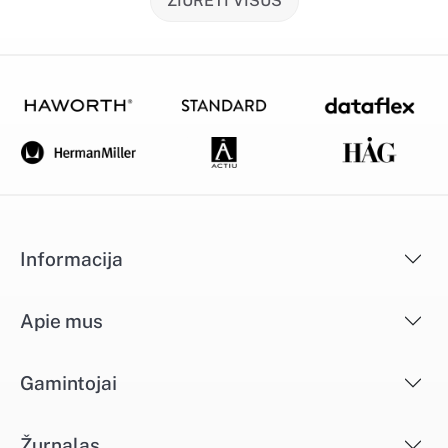
ŽIŪRĖTI VISUS
Informacija
Apie mus
Gamintojai
Žurnalas