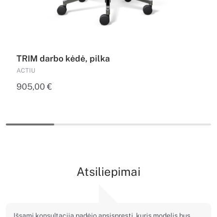
TRIM darbo kėdė, pilka
ACTIU
905,00
€
Atsiliepimai
Išsami konsultacija padėjo apsispręsti, kuris modelis bus