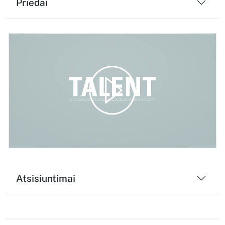
Priedai
Play
Video
Atsisiuntimai