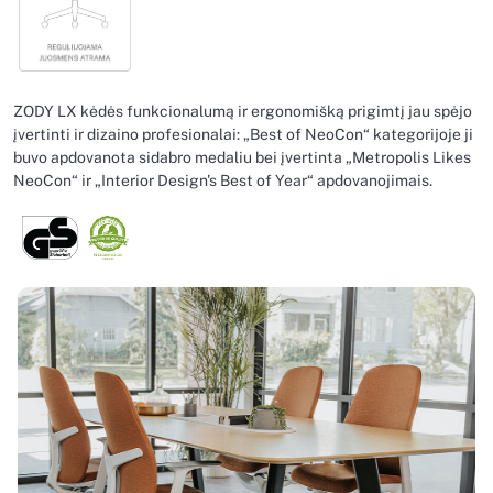
ZODY LX kėdės funkcionalumą ir ergonomišką prigimtį jau spėjo
įvertinti ir dizaino profesionalai: „Best of NeoCon“ kategorijoje ji
buvo apdovanota sidabro medaliu bei įvertinta „Metropolis Likes
NeoCon“ ir „Interior Design's Best of Year“ apdovanojimais.