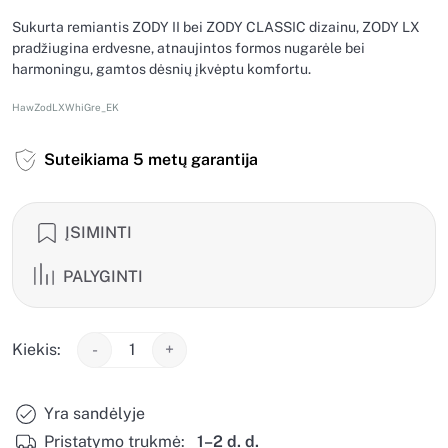
Sukurta remiantis ZODY II bei ZODY CLASSIC dizainu, ZODY LX
pradžiugina erdvesne, atnaujintos formos nugarėle bei
harmoningu, gamtos dėsnių įkvėptu komfortu.
HawZodLXWhiGre_EK
Suteikiama 5 metų garantija
ĮSIMINTI
PALYGINTI
Kiekis:
-
+
Yra sandėlyje
Pristatymo trukmė:
1–2 d. d.