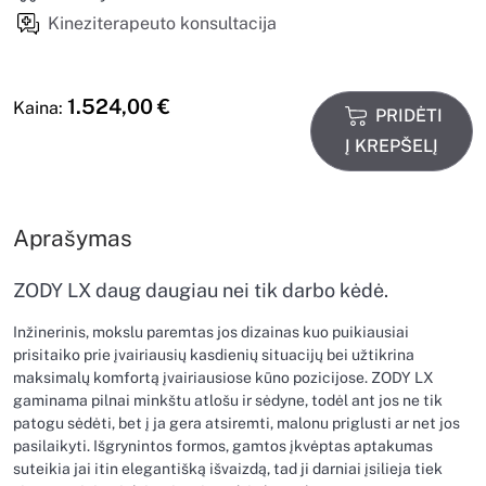
Kineziterapeuto konsultacija
1.524,00
€
Kaina:
PRIDĖTI
Į KREPŠELĮ
Aprašymas
ZODY LX daug daugiau nei tik darbo kėdė.
Inžinerinis, mokslu paremtas jos dizainas kuo puikiausiai
prisitaiko prie įvairiausių kasdienių situacijų bei užtikrina
maksimalų komfortą įvairiausiose kūno pozicijose. ZODY LX
gaminama pilnai minkštu atlošu ir sėdyne, todėl ant jos ne tik
patogu sėdėti, bet į ja gera atsiremti, malonu priglusti ar net jos
pasilaikyti. Išgrynintos formos, gamtos įkvėptas aptakumas
suteikia jai itin elegantišką išvaizdą, tad ji darniai įsilieja tiek