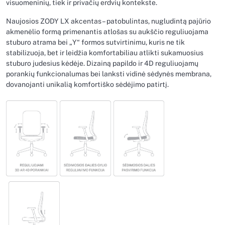
visuomeninių, tiek ir privačių erdvių kontekste.
Naujosios ZODY LX akcentas – patobulintas, nugludintą pajūrio
akmenėlio formą primenantis atlošas su aukščio reguliuojama
stuburo atrama bei „Y“ formos sutvirtinimu, kuris ne tik
stabilizuoja, bet ir leidžia komfortabiliau atlikti sukamuosius
stuburo judesius kėdėje. Dizainą papildo ir 4D reguliuojamų
porankių funkcionalumas bei lanksti vidinė sėdynės membrana,
dovanojanti unikalią komfortiško sėdėjimo patirtį.