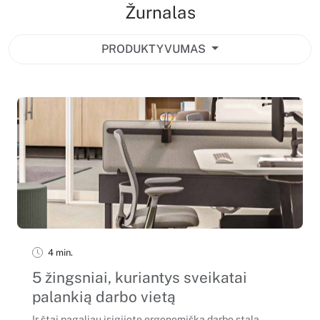
Žurnalas
PRODUKTYVUMAS
4 min.
5 žingsniai, kuriantys sveikatai
palankią darbo vietą
Ir štai pagaliau įsigijote ergonomišką darbo stalą.