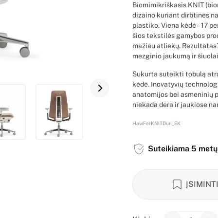
Biomimikriškasis KNIT (biom
dizaino kuriant dirbtines 
plastiko. Viena kėdė – 17 p
šios tekstilės gamybos pro
mažiau atliekų. Rezultatas
mezginio jaukumą ir šiuola
Sukurta suteikti tobulą at
kėdė. Inovatyvių technologi
anatomijos bei asmeninių p
niekada dera ir jaukiose n
HawFerKNITDun_EK
Suteikiama 5 metų 
ĮSIMINT