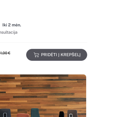
:
Iki 2 mėn.
sultacija
51,00
€
PRIDĖTI Į KREPŠELĮ