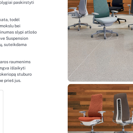
lygiai paskirstyti
ata, todėl
 mokslu bei
tinumas slypi atlošo
ave Suspension
ių, suteikdama
garos raumenims
engva išlaikyti
sokeriopą stuburo
e prieš jus.