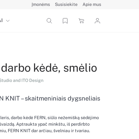
Įmonėms
Susisiekite
Apie mus
I
darbo kėdė, smėlio
tudio and ITO Design
 KNIT – skaitmeniniais dygsneliais
leris, darbo kėdė FERN, siūlo nežemišką sėdėjimo
išvaizdą. Aptraukta ypač minkštu, iš perdirbto
iu, FERN KNIT dar arčiau, švelniau ir tvariau.