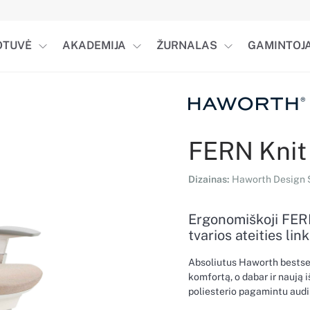
OTUVĖ
AKADEMIJA
ŽURNALAS
GAMINTOJA
FERN Knit 
Dizainas:
Haworth Design S
Ergonomiškoji FERN
tvarios ateities link
Absoliutus Haworth bestse
komfortą, o dabar ir naują 
poliesterio pagamintu audin