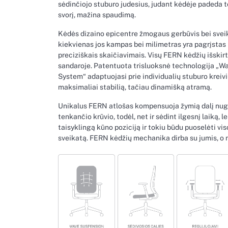
sėdinčiojo stuburo judesius, judant kėdėje padeda to
svorį, mažina spaudimą.
Kėdės dizaino epicentre žmogaus gerbūvis bei sveik
kiekvienas jos kampas bei milimetras yra pagrįstas
preciziškais skaičiavimais. Visų FERN kėdžių išskir
sandaroje. Patentuota trisluoksnė technologija „W
System“ adaptuojasi prie individualių stuburo kreiv
maksimaliai stabilią, tačiau dinamišką atramą.
Unikalus FERN atlošas kompensuoja žymią dalį nu
tenkančio krūvio, todėl, net ir sėdint ilgesnį laiką, l
taisyklingą kūno poziciją ir tokiu būdu puoselėti vi
sveikatą. FERN kėdžių mechanika dirba su jumis, o n