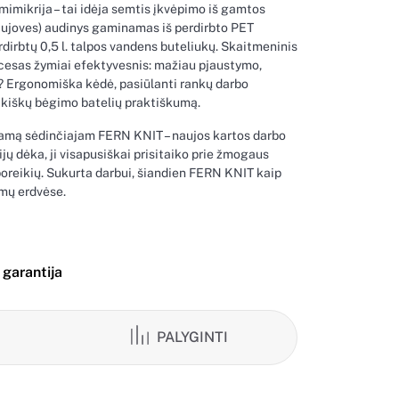
imikrija – tai idėja semtis įkvėpimo iš gamtos
naujoves) audinys gaminamas iš perdirbto PET
erdirbtų 0,5 l. talpos vandens buteliukų. Skaitmeninis
cesas žymiai efektyvesnis: mažiau pjaustymo,
? Ergonomiška kėdė, pasiūlanti rankų darbo
ikiškų bėgimo batelių praktiškumą.
ramą sėdinčiajam FERN KNIT – naujos kartos darbo
jų dėka, ji visapusiškai prisitaiko prie žmogaus
oreikių. Sukurta darbui, šiandien FERN KNIT kaip
amų erdvėse.
garantija
I
PALYGINTI