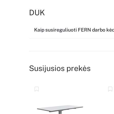
DUK
Kaip susireguliuoti FERN darbo kė
Susijusios prekės