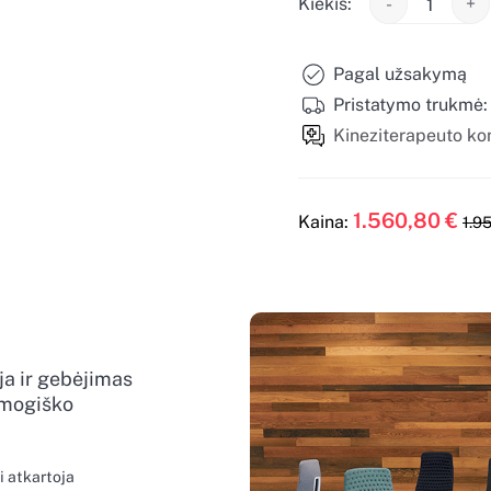
Kiekis:
-
+
Pagal užsakymą
Pristatymo trukmė
Kineziterapeuto kon
1.560,80
€
Kaina:
1.9
ja ir gebėjimas
žmogiško
i atkartoja