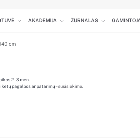
OTUVĖ
AKADEMIJA
ŽURNALAS
GAMINTOJA
140 cm
laikas 2–3 mėn.
reikėtų pagalbos ar patarimų –
susisiekime
.