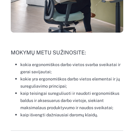
MOKYMŲ METU SUŽINOSITE:
kokia ergonomiškos darbo vietos svarba sveikatai ir
gerai savijautai;
kokie yra ergonomiškos darbo vietos elementai ir jų
sureguliavimo principai;
kaip teisingai sureguliuoti ir naudoti ergonomiškus
baldus ir aksesuarus darbo vietoje, siekiant
maksimalaus produktyvumo ir naudos sveikatai;
kaip išvengti dažniausiai daromų klaidų.